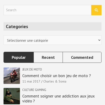
S
e
a
r
Categories
c
h
Categories
Popular
Recent
Commented
JEUX DE MOTO
Comment choisir un bon jeu de moto ?
11 mai 2017
Charles & Sonia
CULTURE GAMING
Comment soigner une addiction aux jeux
vidéo ?