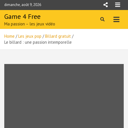
Skip
dimanche, août 9, 2026
to
content
Game 4 Free
Ma passion – les jeux vidéo
Home
Les jeux pop
Billard gratuit
Le billard : une passion intemporelle