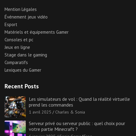
Mention Légales
Événement jeux vidéo
Esport
Matériels et équipements Gamer
Consoles et pc
Jeux en ligne
Stage dans le gaming
Comparatifs
Lexiques du Gamer
Recent Posts
Les simulateurs de vol : Quand la réalité virtuelle
prend les commandes
1 avril 2025
Charles & Sonia
Serveur privé ou serveur public : quel choix pour
votre partie Minecraft ?