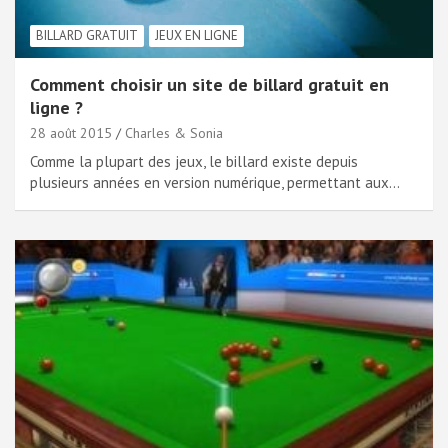
BILLARD GRATUIT
JEUX EN LIGNE
Comment choisir un site de billard gratuit en
ligne ?
28 août 2015
Charles & Sonia
Comme la plupart des jeux, le billard existe depuis
plusieurs années en version numérique, permettant aux…