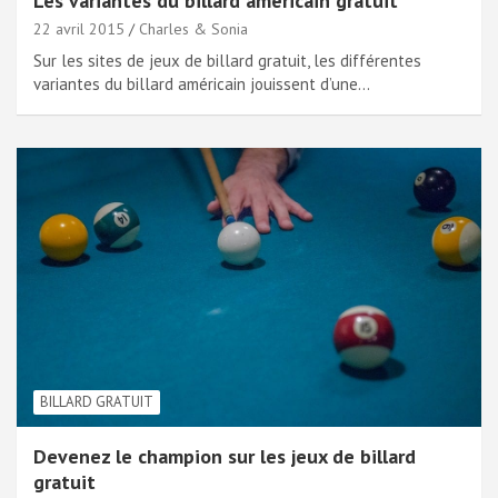
Les variantes du billard américain gratuit
22 avril 2015
Charles & Sonia
Sur les sites de jeux de billard gratuit, les différentes
variantes du billard américain jouissent d’une…
BILLARD GRATUIT
Devenez le champion sur les jeux de billard
gratuit