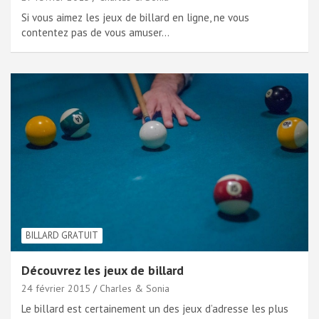
Si vous aimez les jeux de billard en ligne, ne vous
contentez pas de vous amuser…
BILLARD GRATUIT
Découvrez les jeux de billard
24 février 2015
Charles & Sonia
Le billard est certainement un des jeux d’adresse les plus