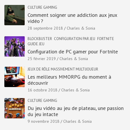
CULTURE GAMING
Comment soigner une addiction aux jeux
vidéo ?
28 septembre 2018
Charles & Sonia
BLOCKBUSTER
CONFIGURATION PAR JEU
FORTNITE
GUIDE JEU
Configuration de PC gamer pour Fortnite
25 février 2019
Charles & Sonia
JEUX DE RÔLE MASSIVEMENT MULTIJOUEUR
Les meilleurs MMORPG du moment à
découvrir
16 octobre 2018
Charles & Sonia
CULTURE GAMING
Du jeu vidéo au jeu de plateau, une passion
du jeu intacte
9 novembre 2018
Charles & Sonia