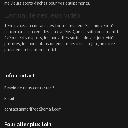
meilleurs spots d’achat pour vos équipements.
L’actualité des jeux vidéo
Tenez vous au courant des toutes les dernières nouveautés
concernant l’univers des jeux vidéos. Que ce soit concernant les
événements esports, les nouvelles sorties de vos jeux vidéo
préférés, les bons plans ou encore les mises à jour, ne ratez
plus rien en lisant nos article
ici
!
Info contact
Besoin de nous contacter ?
Email:
contactgame4free@gmail.com
Pour aller plus loin