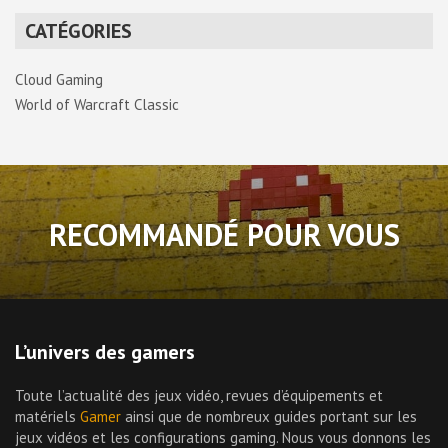
CATÉGORIES
Cloud Gaming
World of Warcraft Classic
RECOMMANDÉ POUR VOUS
L’univers des gamers
Toute l’actualité des jeux vidéo, revues d’équipements et
matériels
Gamer
ainsi que de nombreux guides portant sur les
jeux vidéos et les configurations gaming. Nous vous donnons les