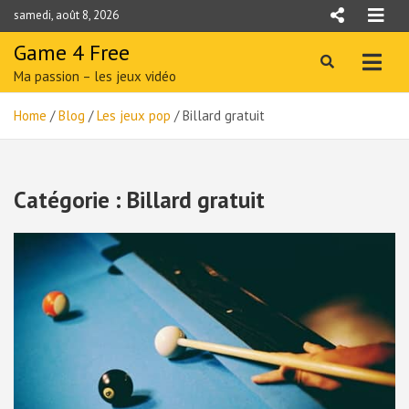
Skip
samedi, août 8, 2026
to
content
Game 4 Free
Ma passion – les jeux vidéo
Home
Blog
Les jeux pop
Billard gratuit
Catégorie :
Billard gratuit