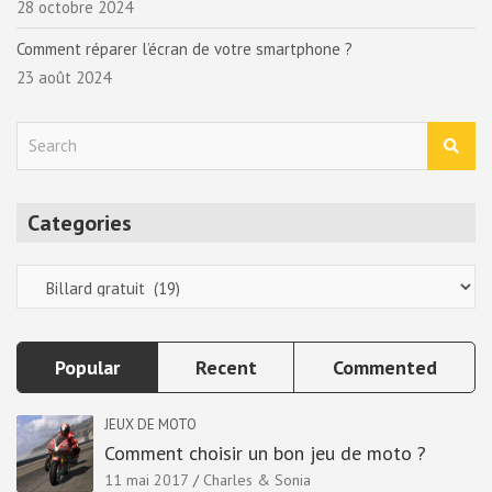
28 octobre 2024
Comment réparer l’écran de votre smartphone ?
23 août 2024
S
e
a
r
Categories
c
h
Categories
Popular
Recent
Commented
JEUX DE MOTO
Comment choisir un bon jeu de moto ?
11 mai 2017
Charles & Sonia