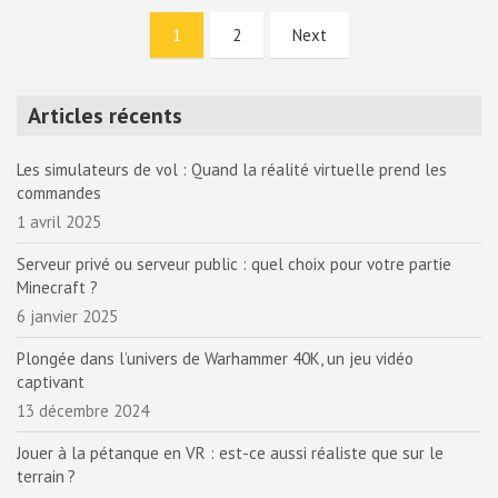
Pagination
1
2
Next
des
publications
Articles récents
Les simulateurs de vol : Quand la réalité virtuelle prend les
commandes
1 avril 2025
Serveur privé ou serveur public : quel choix pour votre partie
Minecraft ?
6 janvier 2025
Plongée dans l’univers de Warhammer 40K, un jeu vidéo
captivant
13 décembre 2024
Jouer à la pétanque en VR : est-ce aussi réaliste que sur le
terrain ?