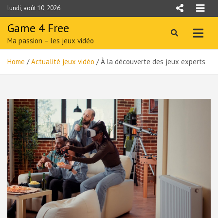
Skip
lundi, août 10, 2026
to
content
Game 4 Free
Ma passion – les jeux vidéo
Home
Actualité jeux vidéo
À la découverte des jeux experts