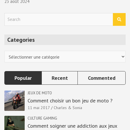
23 août 2024
S
e
a
r
Categories
c
h
Categories
Popular
Recent
Commented
JEUX DE MOTO
Comment choisir un bon jeu de moto ?
11 mai 2017
Charles & Sonia
CULTURE GAMING
Comment soigner une addiction aux jeux