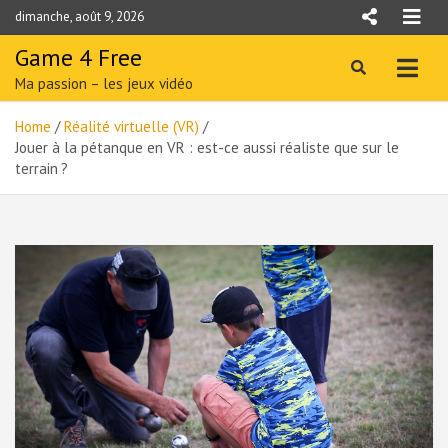
Skip
dimanche, août 9, 2026
to
content
Game 4 Free
Ma passion – les jeux vidéo
Home
Réalité virtuelle (VR)
Jouer à la pétanque en VR : est-ce aussi réaliste que sur le
terrain ?