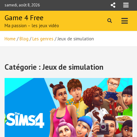
Skip
samedi, août 8, 2026
to
content
Game 4 Free
Ma passion – les jeux vidéo
Home
Blog
Les genres
Jeux de simulation
Catégorie :
Jeux de simulation