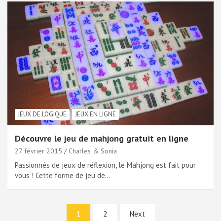
JEUX DE LOGIQUE
JEUX EN LIGNE
Découvre le jeu de mahjong gratuit en ligne
27 février 2015
Charles & Sonia
Passionnés de jeux de réflexion, le Mahjong est fait pour
vous ! Cette forme de jeu de…
Pagination
1
2
Next