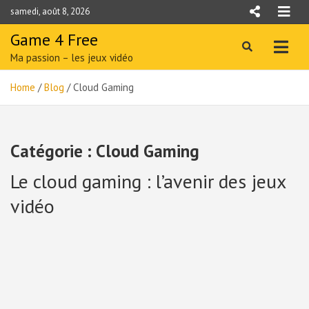
Skip
samedi, août 8, 2026
to
content
Game 4 Free
Ma passion – les jeux vidéo
Home
Blog
Cloud Gaming
Catégorie :
Cloud Gaming
Le cloud gaming : l’avenir des jeux
vidéo