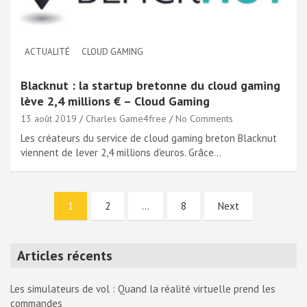
ACTUALITÉ
CLOUD GAMING
Blacknut : la startup bretonne du cloud gaming
lève 2,4 millions € – Cloud Gaming
13 août 2019
Charles Game4free
No Comments
Les créateurs du service de cloud gaming breton Blacknut
viennent de lever 2,4 millions d’euros. Grâce…
Pagination
1
2
…
8
Next
des
publications
Articles récents
Les simulateurs de vol : Quand la réalité virtuelle prend les
commandes