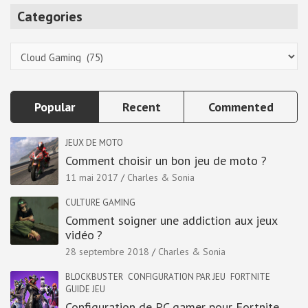
r
Categories
c
h
Categories
Popular
Recent
Commented
JEUX DE MOTO
Comment choisir un bon jeu de moto ?
11 mai 2017
Charles & Sonia
CULTURE GAMING
Comment soigner une addiction aux jeux
vidéo ?
28 septembre 2018
Charles & Sonia
BLOCKBUSTER
CONFIGURATION PAR JEU
FORTNITE
GUIDE JEU
Configuration de PC gamer pour Fortnite