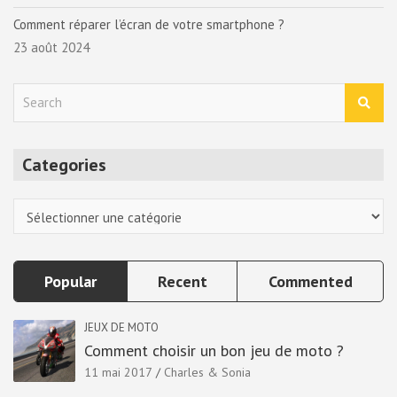
Comment réparer l’écran de votre smartphone ?
23 août 2024
S
e
a
r
Categories
c
h
Categories
Popular
Recent
Commented
JEUX DE MOTO
Comment choisir un bon jeu de moto ?
11 mai 2017
Charles & Sonia