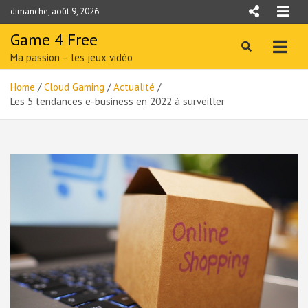
Skip
dimanche, août 9, 2026
to
content
Game 4 Free
Ma passion – les jeux vidéo
Home
Cloud Gaming
Actualité
Les 5 tendances e-business en 2022 à surveiller