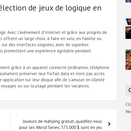
lection de jeux de logique en
ligé. Avec l’avènement d’Internet et grâce aux progrès de
s offrent un large choix, à faire en solo, en famille ou
s sur des interfaces soignées, avec de superbes
ils promettent une expérience agréable pendant
ement grâce à un appareil connecté (ordinateur, téléphone
souhaitent préserver leur forfait data et n’ont pas accès
e application sur leur disque afin de s’amuser en illimité
s voyages ou sur la plage pendant les vacances.
Cl
Wo
Joueurs de mahjong gratuit, qualifiez-vous
pour les World Series, 575.000 $ sont en jeu