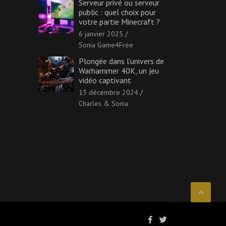
Serveur privé ou serveur
public : quel choix pour
votre partie Minecraft ?
6 janvier 2025
Sonia Game4Free
Plongée dans l’univers de
Warhammer 40K, un jeu
vidéo captivant
13 décembre 2024
Charles & Sonia