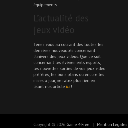
équipements.
L’actualité des
jeux vidéo
Tenez vous au courant des toutes les
dernières nouveautés concernant
l’univers des jeux vidéos. Que ce soit
concernant les événements esports,
les nouvelles sorties de vos jeux vidéo
préférés, les bons plans ou encore les
mises à jour, ne ratez plus rien en
lisant nos article
ici
!
Copyright © 2026
Game 4 Free
Mention Légales