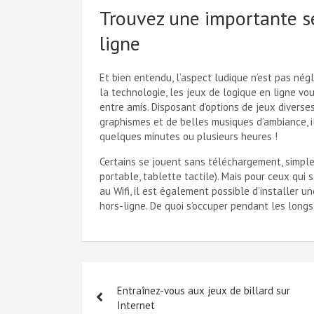
Trouvez une importante sé
ligne
Et bien entendu, l’aspect ludique n’est pas nég
la technologie, les
jeux de logique
en ligne vou
entre amis. Disposant d’options de jeux diverse
graphismes et de belles musiques d’ambiance, 
quelques minutes ou plusieurs heures !
Certains se jouent sans téléchargement, simpl
portable, tablette tactile). Mais pour ceux qui 
au Wifi, il est également possible d’installer un
hors-ligne. De quoi s’occuper pendant les long
Navigation
Entraînez-vous aux jeux de billard sur
de
Internet