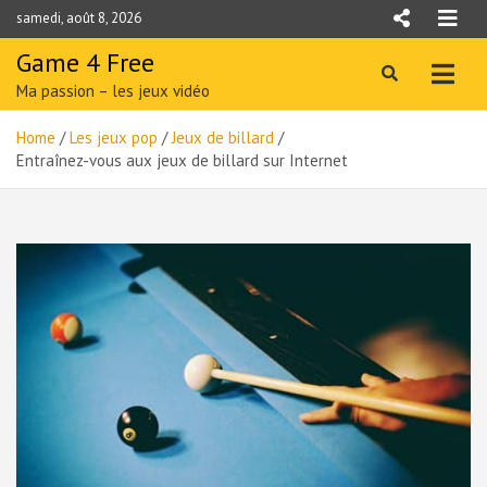
Skip
samedi, août 8, 2026
to
content
Game 4 Free
Ma passion – les jeux vidéo
Home
Les jeux pop
Jeux de billard
Entraînez-vous aux jeux de billard sur Internet