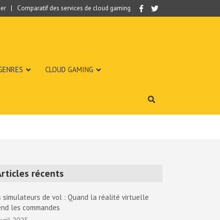
er
Comparatif des services de cloud gaming
 GENRES
CLOUD GAMING
rticles récents
 simulateurs de vol : Quand la réalité virtuelle
end les commandes