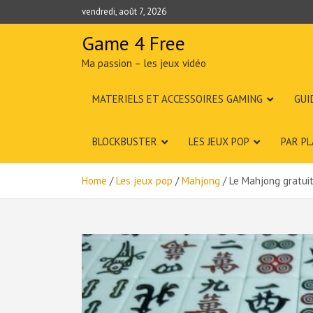
Skip
vendredi, août 7, 2026
to
content
Game 4 Free
Ma passion – les jeux vidéo
MATERIELS ET ACCESSOIRES GAMING
GUI
BLOCKBUSTER
LES JEUX POP
PAR P
Home
Les jeux pop
Mahjong
Le Mahjong gratuit