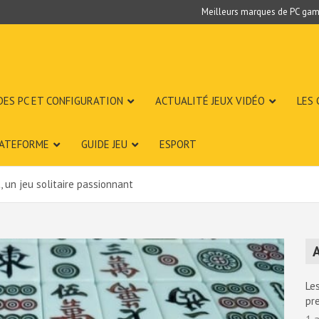
Meilleurs marques de PC gam
DES PC ET CONFIGURATION
ACTUALITÉ JEUX VIDÉO
LES
LATEFORME
GUIDE JEU
ESPORT
, un jeu solitaire passionnant
A
Les
pr