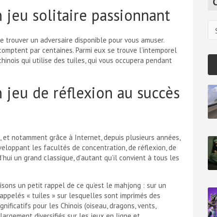
c
 jeu solitaire passionnant
h
Ca
e trouver un adversaire disponible pour vous amuser.
e comptent par centaines. Parmi eux se trouve l’intemporel
chinois qui utilise des tuiles, qui vous occupera pendant
 jeu de réflexion au succès
e, et notamment grâce à Internet, depuis plusieurs années,
eloppant les facultés de concentration, de réflexion, de
d’hui un grand classique, d’autant qu’il convient à tous les
isons un petit rappel de ce qu’est le mahjong : sur un
ppelés « tuiles » sur lesquelles sont imprimés des
gnificatifs
pour les Chinois (oiseau, dragons, vents,
largement diversifiés sur les jeux en ligne et