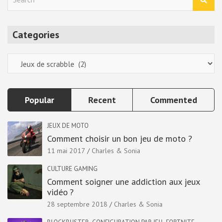
e
a
r
Categories
c
h
Categories
Popular
Recent
Commented
JEUX DE MOTO
Comment choisir un bon jeu de moto ?
11 mai 2017
Charles & Sonia
CULTURE GAMING
Comment soigner une addiction aux jeux
vidéo ?
28 septembre 2018
Charles & Sonia