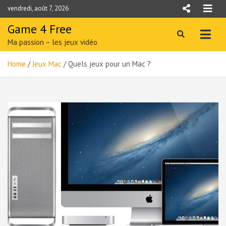
Skip
vendredi, août 7, 2026
to
content
Game 4 Free
Ma passion – les jeux vidéo
Home
Jeux Mac
Quels jeux pour un Mac ?