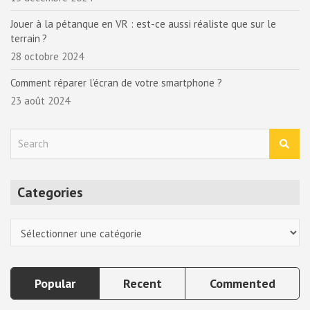
Jouer à la pétanque en VR : est-ce aussi réaliste que sur le
terrain ?
28 octobre 2024
Comment réparer l’écran de votre smartphone ?
23 août 2024
S
e
a
r
Categories
c
h
Categories
Popular
Recent
Commented