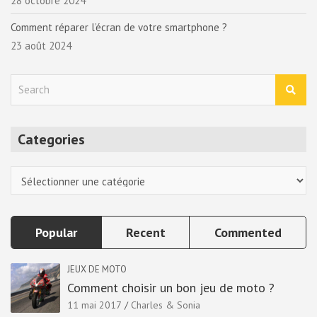
28 octobre 2024
Comment réparer l’écran de votre smartphone ?
23 août 2024
S
e
a
r
Categories
c
h
Categories
Popular
Recent
Commented
JEUX DE MOTO
Comment choisir un bon jeu de moto ?
11 mai 2017
Charles & Sonia