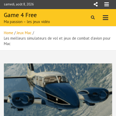
Skip
samedi, août 8, 2026
to
content
Game 4 Free
Ma passion – les jeux vidéo
Home
Jeux Mac
Les meilleurs simulateurs de vol et jeux de combat d’avion pour
Mac