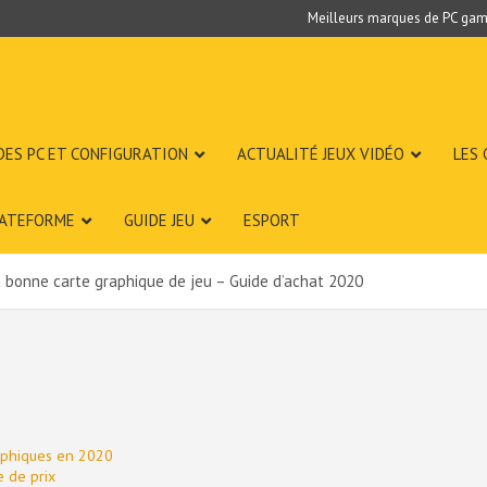
Meilleurs marques de PC gam
DES PC ET CONFIGURATION
ACTUALITÉ JEUX VIDÉO
LES
LATEFORME
GUIDE JEU
ESPORT
la bonne carte graphique de jeu – Guide d’achat 2020
raphiques en 2020
 de prix