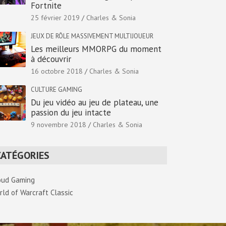
Fortnite
25 février 2019
Charles & Sonia
JEUX DE RÔLE MASSIVEMENT MULTIJOUEUR
Les meilleurs MMORPG du moment
à découvrir
16 octobre 2018
Charles & Sonia
CULTURE GAMING
Du jeu vidéo au jeu de plateau, une
passion du jeu intacte
9 novembre 2018
Charles & Sonia
CATÉGORIES
oud Gaming
rld of Warcraft Classic