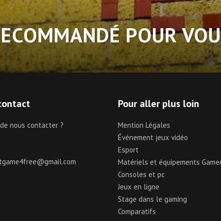
RECOMMANDÉ POUR VOU
contact
Pour aller plus loin
 de nous contacter ?
Mention Légales
Événement jeux vidéo
Esport
ctgame4free@gmail.com
Matériels et équipements Game
Consoles et pc
Jeux en ligne
Stage dans le gaming
Comparatifs