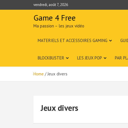
Skip
vendredi, août 7, 2026
to
content
Game 4 Free
Ma passion – les jeux vidéo
MATERIELS ET ACCESSOIRES GAMING
GUI
BLOCKBUSTER
LES JEUX POP
PAR P
Home
Jeux divers
Jeux divers