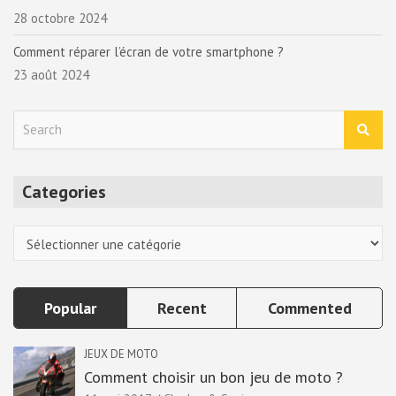
28 octobre 2024
Comment réparer l’écran de votre smartphone ?
23 août 2024
S
e
a
r
Categories
c
h
Categories
Popular
Recent
Commented
JEUX DE MOTO
Comment choisir un bon jeu de moto ?