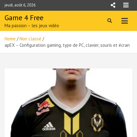
Skip
jeudi, août 6, 2026
to
content
Game 4 Free
Ma passion – les jeux vidéo
Home
Non classé
apEX – Configuration gaming, type de PC, clavier, souris et écran