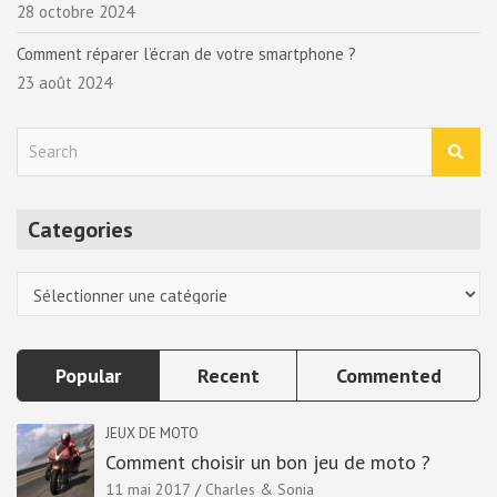
28 octobre 2024
Comment réparer l’écran de votre smartphone ?
23 août 2024
S
e
a
r
Categories
c
h
Categories
Popular
Recent
Commented
JEUX DE MOTO
Comment choisir un bon jeu de moto ?
11 mai 2017
Charles & Sonia