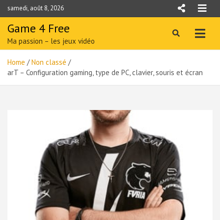
Skip
samedi, août 8, 2026
to
content
Game 4 Free
Ma passion – les jeux vidéo
Home
Non classé
arT – Configuration gaming, type de PC, clavier, souris et écran