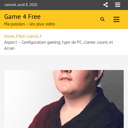
Skip
samedi, août 8, 2026
to
content
Game 4 Free
Ma passion – les jeux vidéo
Home
Non classé
Aspect – Configuration gaming, type de PC, clavier, souris et
écran