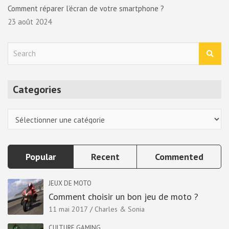
Comment réparer l’écran de votre smartphone ?
23 août 2024
S
e
a
r
Categories
c
h
Categories
Popular
Recent
Commented
JEUX DE MOTO
Comment choisir un bon jeu de moto ?
11 mai 2017
Charles & Sonia
CULTURE GAMING