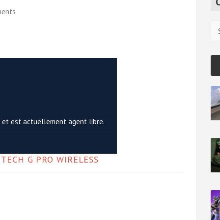
c
ments
h
Ca
 et est actuellement agent libre.
ITECH G PRO WIRELESS