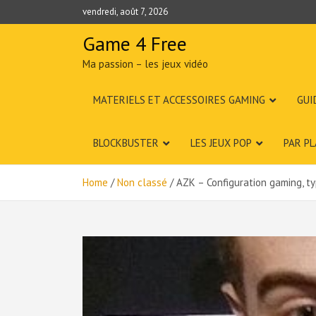
Skip
vendredi, août 7, 2026
to
content
Game 4 Free
Ma passion – les jeux vidéo
MATERIELS ET ACCESSOIRES GAMING
GUI
BLOCKBUSTER
LES JEUX POP
PAR P
Home
Non classé
AZK – Configuration gaming, typ