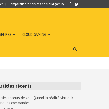
er
Comparatif des services de cloud gaming
 GENRES
CLOUD GAMING
rticles récents
 simulateurs de vol : Quand la réalité virtuelle
end les commandes