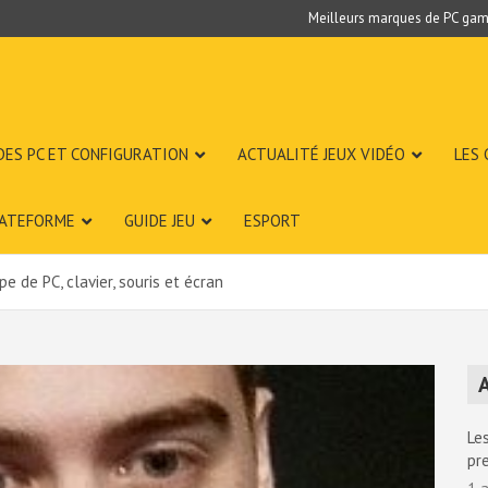
Meilleurs marques de PC gam
DES PC ET CONFIGURATION
ACTUALITÉ JEUX VIDÉO
LES
LATEFORME
GUIDE JEU
ESPORT
e de PC, clavier, souris et écran
A
Les
pr