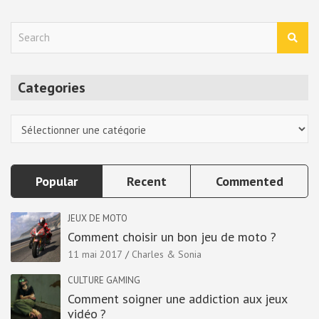
S
e
a
r
Categories
c
h
Categories
Popular
Recent
Commented
JEUX DE MOTO
Comment choisir un bon jeu de moto ?
11 mai 2017
Charles & Sonia
CULTURE GAMING
Comment soigner une addiction aux jeux
vidéo ?