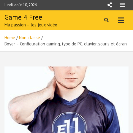
Skip
lundi, août 10, 2026
to
content
Game 4 Free
Ma passion – les jeux vidéo
Home
Non classé
Boyer – Configuration gaming, type de PC, clavier, souris et écran