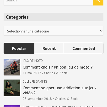
e
a
r
Categories
c
h
Categories
Popular
Recent
Commented
JEUX DE MOTO
Comment choisir un bon jeu de moto ?
11 mai 2017
Charles & Sonia
CULTURE GAMING
Comment soigner une addiction aux jeux
vidéo ?
28 septembre 2018
Charles & Sonia