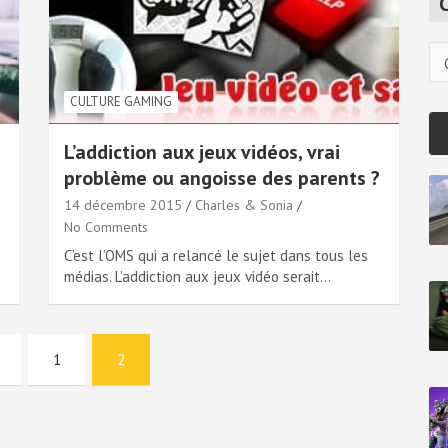
c
h
Ca
CULTURE GAMING
L’addiction aux jeux vidéos, vrai
problème ou angoisse des parents ?
14 décembre 2015
Charles & Sonia
No Comments
C’est l’OMS qui a relancé le sujet dans tous les
médias. L’addiction aux jeux vidéo serait…
1
2