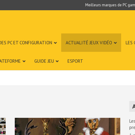
Meilleurs marques de PC gam
DES PC ET CONFIGURATION
ACTUALITÉ JEUX VIDÉO
LES
LATEFORME
GUIDE JEU
ESPORT
A
Les
pr