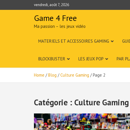
Skip
vendredi, août 7, 2026
to
content
Game 4 Free
Ma passion – les jeux vidéo
MATERIELS ET ACCESSOIRES GAMING
GUI
BLOCKBUSTER
LES JEUX POP
PAR P
Home
Blog
Culture Gaming
Page 2
Catégorie :
Culture Gaming