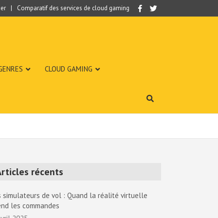
er
Comparatif des services de cloud gaming
 GENRES
CLOUD GAMING
rticles récents
 simulateurs de vol : Quand la réalité virtuelle
end les commandes