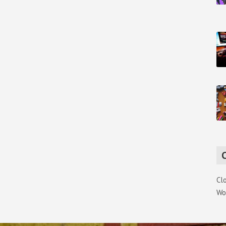
Cl
Wo