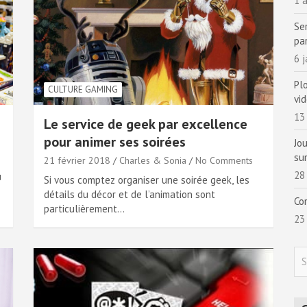
1 a
Se
pa
6 
Pl
CULTURE GAMING
vi
13
Le service de geek par excellence
pour animer ses soirées
Jo
sur
21 février 2018
Charles & Sonia
No Comments
28
u
Si vous comptez organiser une soirée geek, les
détails du décor et de l’animation sont
Co
particulièrement…
23
S
e
a
r