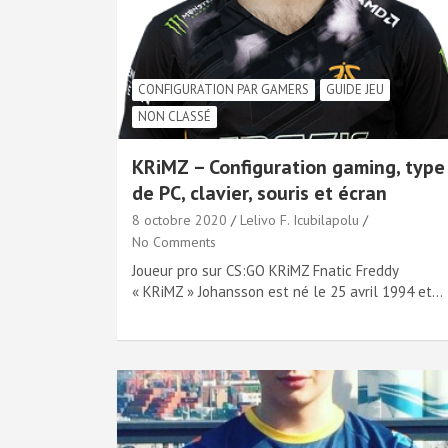
CONFIGURATION PAR GAMERS
GUIDE JEU
NON CLASSÉ
KRiMZ – Configuration gaming, type
de PC, clavier, souris et écran
8 octobre 2020
Lelivo F. Icubilapolu
No Comments
Joueur pro sur CS:GO KRiMZ Fnatic Freddy
« KRiMZ » Johansson est né le 25 avril 1994 et…