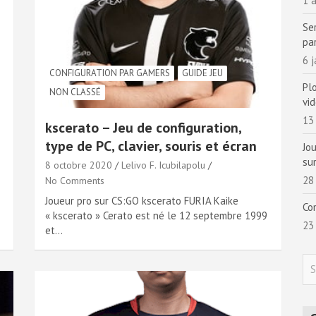
1 a
Se
pa
6 
CONFIGURATION PAR GAMERS
GUIDE JEU
Pl
NON CLASSÉ
vi
13
kscerato – Jeu de configuration,
type de PC, clavier, souris et écran
Jo
sur
8 octobre 2020
Lelivo F. Icubilapolu
28
No Comments
Joueur pro sur CS:GO kscerato FURIA Kaike
Co
« kscerato » Cerato est né le 12 septembre 1999
23
et…
S
e
a
r