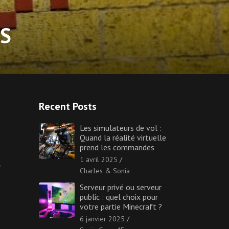
S
Recent Posts
Les simulateurs de vol :
Quand la réalité virtuelle
prend les commandes
1 avril 2025
r
Charles & Sonia
Serveur privé ou serveur
public : quel choix pour
votre partie Minecraft ?
6 janvier 2025