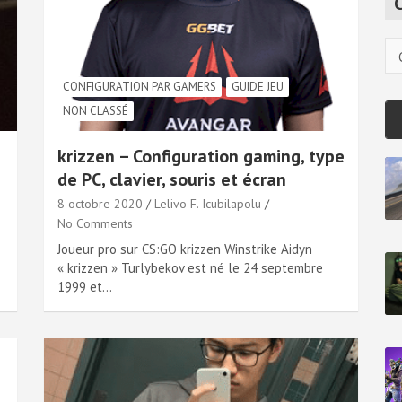
c
h
Ca
CONFIGURATION PAR GAMERS
GUIDE JEU
NON CLASSÉ
krizzen – Configuration gaming, type
de PC, clavier, souris et écran
8 octobre 2020
Lelivo F. Icubilapolu
No Comments
Joueur pro sur CS:GO krizzen Winstrike Aidyn
« krizzen » Turlybekov est né le 24 septembre
1999 et…