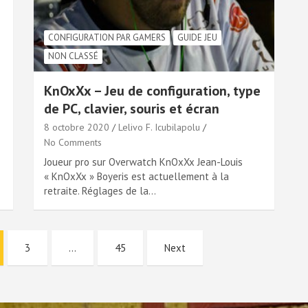
CONFIGURATION PAR GAMERS
GUIDE JEU
NON CLASSÉ
KnOxXx – Jeu de configuration, type
de PC, clavier, souris et écran
8 octobre 2020
Lelivo F. Icubilapolu
No Comments
Joueur pro sur Overwatch KnOxXx Jean-Louis
« KnOxXx » Boyeris est actuellement à la
retraite. Réglages de la…
3
…
45
Next