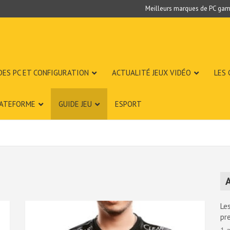
Meilleurs marques de PC gam
DES PC ET CONFIGURATION
ACTUALITÉ JEUX VIDÉO
LES
LATEFORME
GUIDE JEU
ESPORT
A
Les
pr