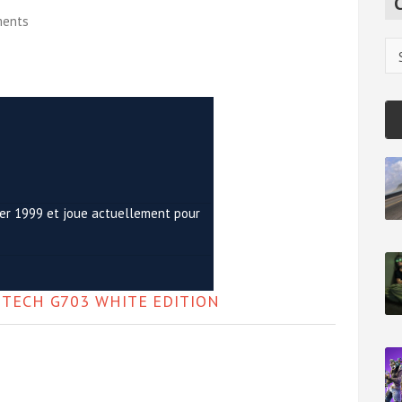
c
ments
h
Ca
ier 1999 et joue actuellement pour
ITECH G703 WHITE EDITION