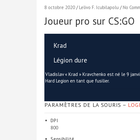
8 octobre 2020
Lelivo F. Icubilapolu
No Com
Joueur pro sur CS:GO
Krad
Légion dure
Vladislav « Krad » Kravchenko est né le 9 janv
Hard Legion en tant que fusilier.
PARAMÈTRES DE LA SOURIS –
LOG
DPI
800
Sensibilité