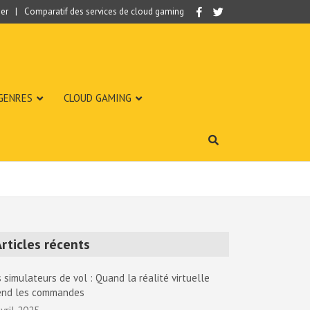
er
Comparatif des services de cloud gaming
 GENRES
CLOUD GAMING
rticles récents
 simulateurs de vol : Quand la réalité virtuelle
end les commandes