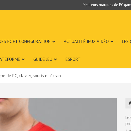
Meilleurs marques de PC gam
DES PC ET CONFIGURATION
ACTUALITÉ JEUX VIDÉO
LES
LATEFORME
GUIDE JEU
ESPORT
pe de PC, clavier, souris et écran
A
Les
pr