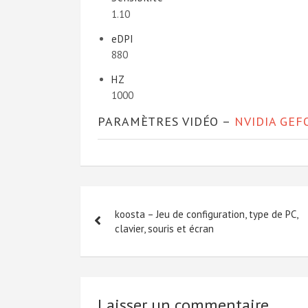
1.10
eDPI
880
HZ
1000
PARAMÈTRES VIDÉO –
NVIDIA GEF
Navigation
koosta – Jeu de configuration, type de PC,
de
clavier, souris et écran
l’article
Laisser un commentaire