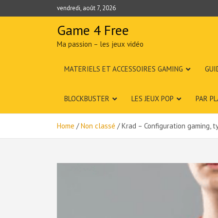
Skip
vendredi, août 7, 2026
to
content
Game 4 Free
Ma passion – les jeux vidéo
MATERIELS ET ACCESSOIRES GAMING
GUI
BLOCKBUSTER
LES JEUX POP
PAR P
Home
Non classé
Krad – Configuration gaming, ty