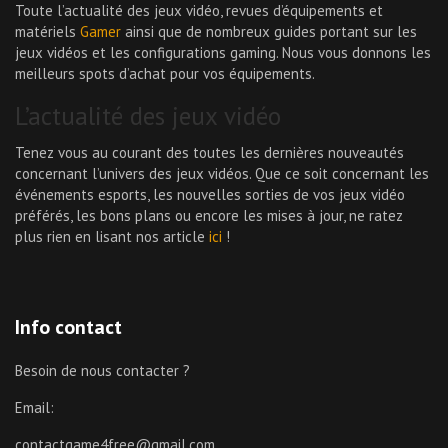
Toute l’actualité des jeux vidéo, revues d’équipements et
matériels
Gamer
ainsi que de nombreux guides portant sur les
jeux vidéos et les configurations gaming. Nous vous donnons les
meilleurs spots d’achat pour vos équipements.
L’actualité des jeux vidéo
Tenez vous au courant des toutes les dernières nouveautés
concernant l’univers des jeux vidéos. Que ce soit concernant les
événements esports, les nouvelles sorties de vos jeux vidéo
préférés, les bons plans ou encore les mises à jour, ne ratez
plus rien en lisant nos article
ici
!
Info contact
Besoin de nous contacter ?
Email:
contactgame4free@gmail.com