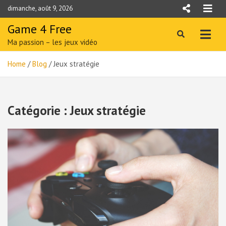
Skip
dimanche, août 9, 2026
to
content
Game 4 Free
Ma passion – les jeux vidéo
Home
Blog
Jeux stratégie
Catégorie :
Jeux stratégie