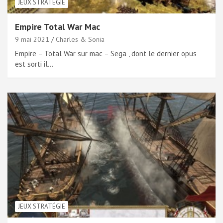
JEUX STRATÉGIE
Empire Total War Mac
9 mai 2021
Charles & Sonia
Empire – Total War sur mac – Sega , dont le dernier opus
est sorti il…
JEUX STRATÉGIE