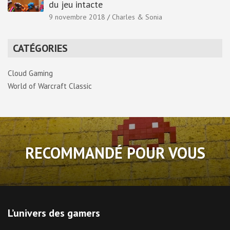
du jeu intacte
9 novembre 2018
Charles & Sonia
CATÉGORIES
Cloud Gaming
World of Warcraft Classic
RECOMMANDÉ POUR VOUS
L’univers des gamers