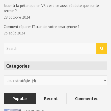
Jouer à la pétanque en VR : est-ce aussi réaliste que sur le
terrain ?
28 octobre 2024
Comment réparer l’écran de votre smartphone ?
23 août 2024
S
e
a
r
Categories
c
h
Categories
Popular
Recent
Commented