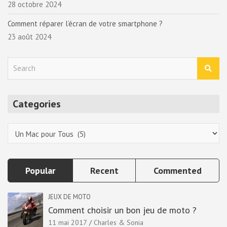
28 octobre 2024
Comment réparer l’écran de votre smartphone ?
23 août 2024
S
e
a
r
Categories
c
h
Categories
Popular
Recent
Commented
JEUX DE MOTO
Comment choisir un bon jeu de moto ?
11 mai 2017
Charles & Sonia