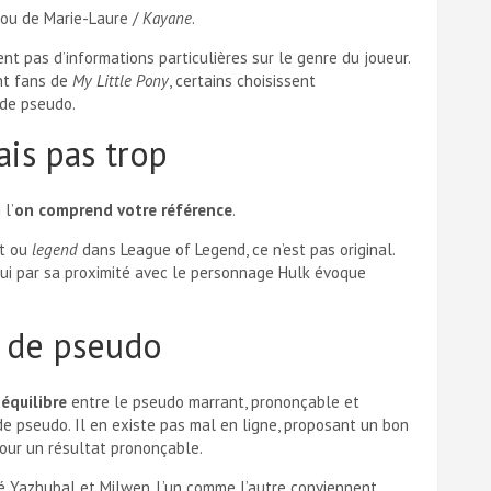
ou de Marie-Laure /
Kayane
.
t pas d’informations particulières sur le genre du joueur.
nt fans de
My Little Pony
, certains choisissent
 de pseudo.
is pas trop
 l’
on comprend votre référence
.
ft ou
legend
dans League of Legend, ce n’est pas original.
 qui par sa proximité avec le personnage Hulk évoque
r de pseudo
équilibre
entre le pseudo marrant, prononçable et
de pseudo. Il en existe pas mal en ligne, proposant un bon
pour un résultat prononçable.
 Yazhubal et Milwen. L’un comme l’autre conviennent