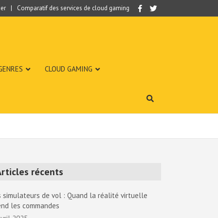
er
Comparatif des services de cloud gaming
 GENRES
CLOUD GAMING
rticles récents
 simulateurs de vol : Quand la réalité virtuelle
end les commandes