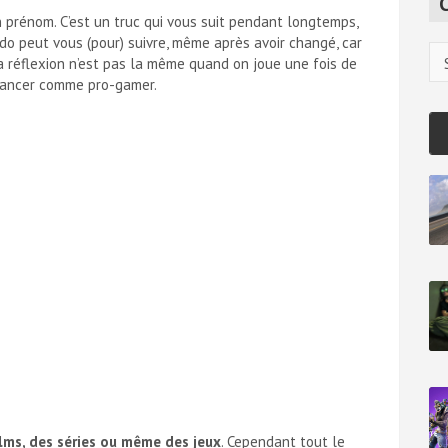
c
 prénom. C’est un truc qui vous suit pendant longtemps,
h
udo peut vous (pour) suivre, même après avoir changé, car
Ca
a réflexion n’est pas la même quand on joue une fois de
lancer comme pro-gamer.
ilms, des séries ou même des jeux
. Cependant tout le