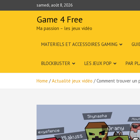
Skip
samedi, août 8, 2026
to
content
Game 4 Free
Ma passion – les jeux vidéo
MATERIELS ET ACCESSOIRES GAMING
GUI
BLOCKBUSTER
LES JEUX POP
PAR P
Home
Actualité jeux vidéo
Comment trouver un 