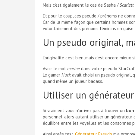
Mais c’est également le cas de Sasha /
Scarlett
Et pour le coup, ces pseudo / prénoms ne donnen
Car de la même façon que certains hommes so
volontairement des prénoms féminins en guise
Un pseudo original, ma
L’originalité c’est bien, mais c’est encore mieux si
Avoir le mot
marine
dans votre pseudo StarCra
Le gamer
Huck
avait choisi un pseudo original,
quand même un joueur badass.
Utiliser un générateu
Si vraiment vous n’arrivez pas à trouver un
bon 
personnel, alors autant utiliser un générateur 
équilibre entre les voyelles et les consonnes 
Ainsi après test,
Générateur Pseudo
m’a proposé