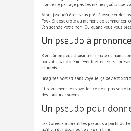
monde ne partage pas les mêmes goûts que vou
Alors jusqu’où êtes-vous prêt à assumer des p
Pony
. Si c’est drôle au moment de commencer, c
l’on scande votre nom. Ou quand vous vous pré
Un pseudo à prononce
Bien sûr on peut choisir une simple combinaison
pouvoir quand même éventuellement se présent
tournois.
Imaginez
Scarlett
sans voyelle, ça devient Scrlt
Et si vraiment les voyelles ce n’est pas votre t
des joueurs coréens.
Un pseudo pour donner
Les Coréens adorent les pseudos à partir du t
qu’il y a des dizaines de
hero
en ligne.