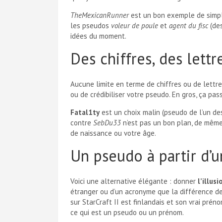
TheMexicanRunner
est un bon exemple de simplic
les pseudos
voleur de poule
et
agent du fisc
(des
idées du moment.
Des chiffres, des lett
Aucune limite en terme de chiffres ou de lettre
ou de crédibiliser votre pseudo. En gros, ça pas
Fatal1ty
est un choix malin (pseudo de l’un des
contre
SebDu33
n’est pas un bon plan, de même
de naissance ou votre âge.
Un pseudo à partir d’
Voici une alternative élégante : donner
l’illus
étranger ou d’un acronyme que la différence de 
sur StarCraft II est finlandais et son vrai prén
ce qui est un pseudo ou un prénom.