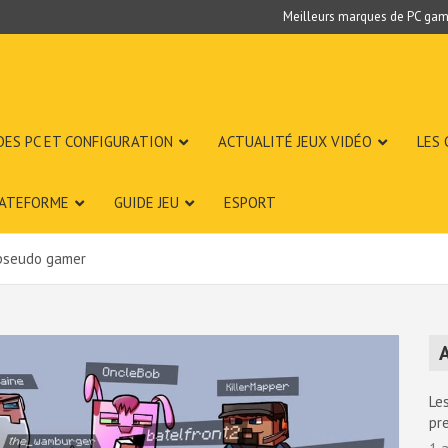
Meilleurs marques de PC gam
DES PC ET CONFIGURATION
ACTUALITÉ JEUX VIDÉO
LES
LATEFORME
GUIDE JEU
ESPORT
pseudo gamer
A
Les
pr