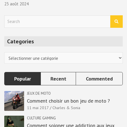
23 août 2024
S
e
a
r
Categories
c
h
Categories
Popular
Recent
Commented
JEUX DE MOTO
Comment choisir un bon jeu de moto ?
11 mai 2017
Charles & Sonia
CULTURE GAMING
Comment soigner une addiction aux jeux