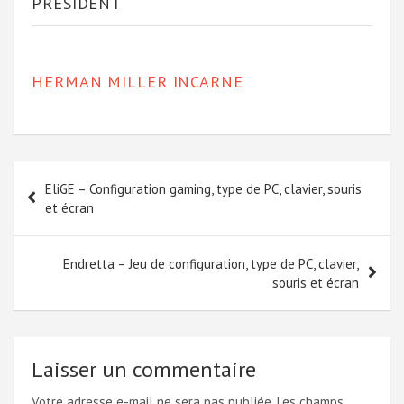
PRÉSIDENT
HERMAN MILLER INCARNE
Navigation
EliGE – Configuration gaming, type de PC, clavier, souris
de
et écran
l’article
Endretta – Jeu de configuration, type de PC, clavier,
souris et écran
Laisser un commentaire
Votre adresse e-mail ne sera pas publiée.
Les champs