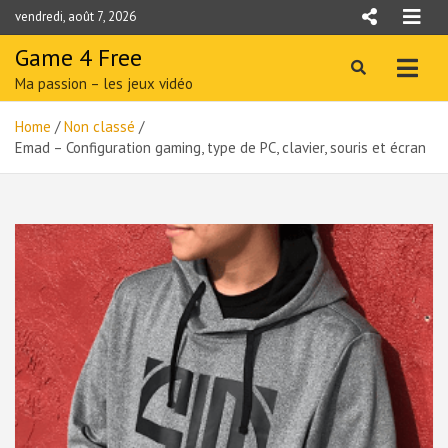
Skip
vendredi, août 7, 2026
to
content
Game 4 Free
Ma passion – les jeux vidéo
Home
Non classé
Emad – Configuration gaming, type de PC, clavier, souris et écran