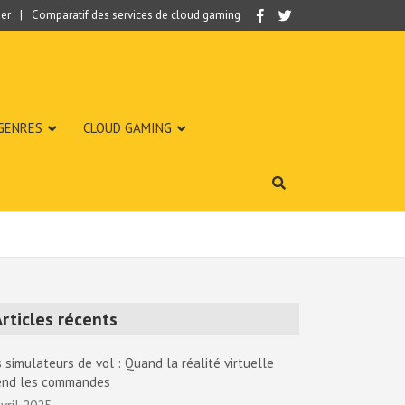
er
Comparatif des services de cloud gaming
 GENRES
CLOUD GAMING
rticles récents
 simulateurs de vol : Quand la réalité virtuelle
end les commandes