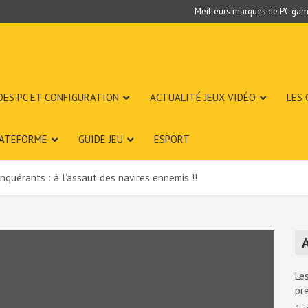
Meilleurs marques de PC gam
DES PC ET CONFIGURATION
ACTUALITÉ JEUX VIDÉO
LES
LATEFORME
GUIDE JEU
ESPORT
nquérants : à l’assaut des navires ennemis !!
A
Les
pr