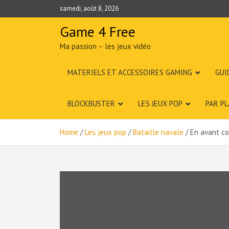
Skip
samedi, août 8, 2026
to
content
Game 4 Free
Ma passion – les jeux vidéo
MATERIELS ET ACCESSOIRES GAMING
GUI
BLOCKBUSTER
LES JEUX POP
PAR P
Home
Les jeux pop
Bataille navale
En avant co