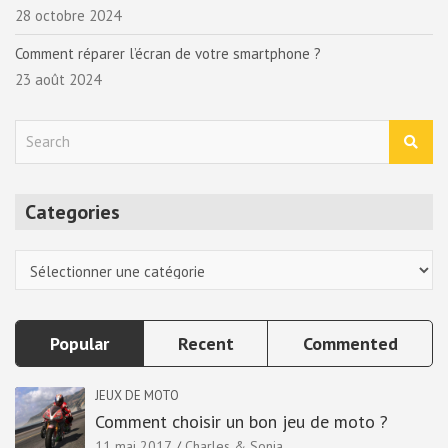
28 octobre 2024
Comment réparer l’écran de votre smartphone ?
23 août 2024
S
e
a
r
Categories
c
h
Categories
Popular
Recent
Commented
JEUX DE MOTO
Comment choisir un bon jeu de moto ?
11 mai 2017
Charles & Sonia