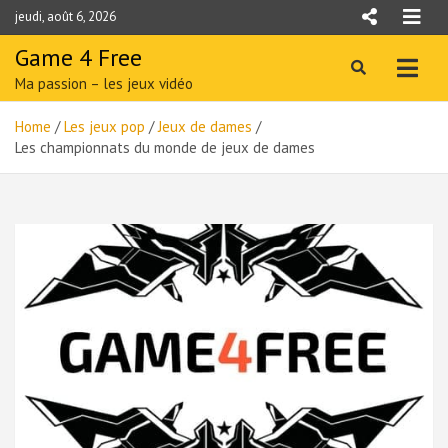
Skip
jeudi, août 6, 2026
to
content
Game 4 Free
Ma passion – les jeux vidéo
Home
Les jeux pop
Jeux de dames
Les championnats du monde de jeux de dames