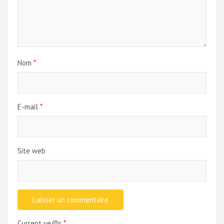
Nom
*
E-mail
*
Site web
Current ye@r
*