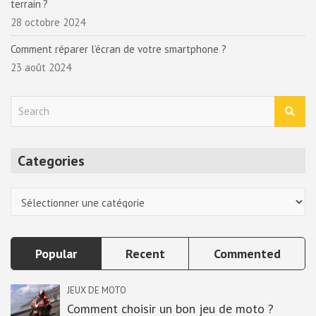
terrain ?
28 octobre 2024
Comment réparer l’écran de votre smartphone ?
23 août 2024
S
e
a
r
Categories
c
h
Categories
Popular
Recent
Commented
JEUX DE MOTO
Comment choisir un bon jeu de moto ?