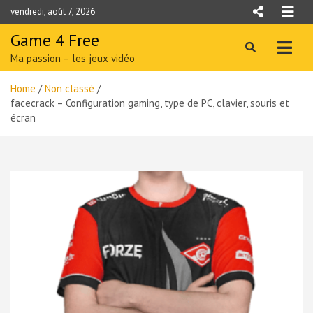
Skip
vendredi, août 7, 2026
to
content
Game 4 Free
Ma passion – les jeux vidéo
Home
Non classé
facecrack – Configuration gaming, type de PC, clavier, souris et
écran