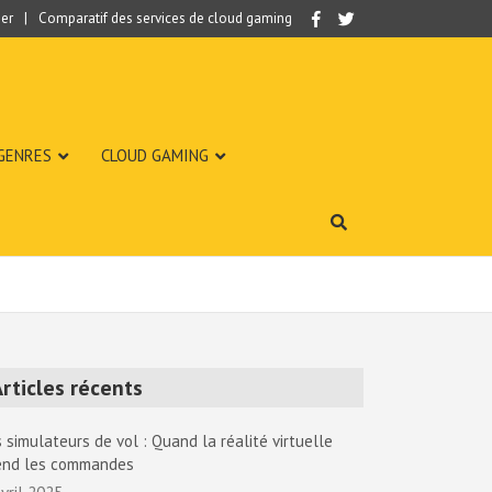
er
Comparatif des services de cloud gaming
 GENRES
CLOUD GAMING
rticles récents
 simulateurs de vol : Quand la réalité virtuelle
end les commandes