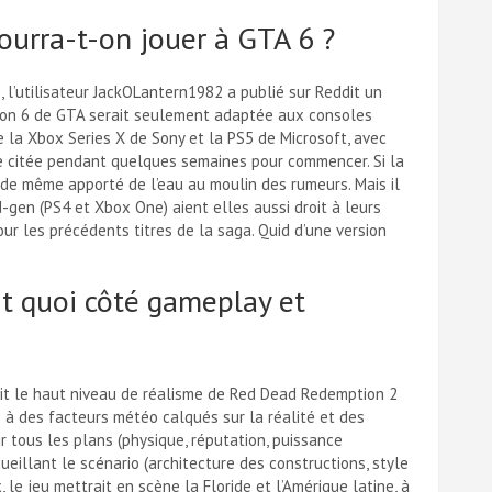
ourra-t-on jouer à GTA 6 ?
 l’utilisateur JackOLantern1982 a publié sur Reddit un
version 6 de GTA serait seulement adaptée aux consoles
ce la Xbox Series X de Sony et la PS5 de Microsoft, avec
e citée pendant quelques semaines pour commencer. Si la
 de même apporté de l’eau au moulin des rumeurs. Mais il
-gen (PS4 et Xbox One) aient elles aussi droit à leurs
pour les précédents titres de la saga. Quid d’une version
it quoi côté gameplay et
ait le haut niveau de réalisme de Red Dead Redemption 2
s à des facteurs météo calqués sur la réalité et des
 tous les plans (physique, réputation, puissance
cueillant le scénario (architecture des constructions, style
, le jeu mettrait en scène la Floride et l’Amérique latine, à