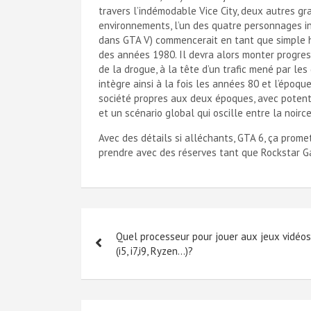
travers l’indémodable Vice City, deux autres gra
environnements, l’un des quatre personnages in
dans GTA V) commencerait en tant que simple 
des années 1980. Il devra alors monter progres
de la drogue, à la tête d’un trafic mené par le
intègre ainsi à la fois les années 80 et l’époq
société propres aux deux époques, avec potenti
et un scénario global qui oscille entre la noirc
Avec des détails si alléchants, GTA 6, ça prom
prendre avec des réserves tant que Rockstar Ga
Navigation
Quel processeur pour jouer aux jeux vidéos
de
(i5, i7,i9, Ryzen…)?
l’article