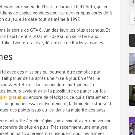
c
élèbres jeux vidéo de l’histoire, Grand Theft Auto, qui en
h
llions de copies vendues pour ce dernier opus après déjà
Ca
on du jeu, elle date tout de même à 1997.
nt la sortie de GTA 6, l’un des jeux les plus attendus. Et
rrait sortir entre 2023 et 2024 si l’on se réfère aux
 Take-Two Interactive, détentrice de Rockstar Games.
mes
rld avec des missions qui peuvent être remplies par
ait parler de lui après une mise à jour. En effet, le
sino & Hotel » et dans un module multijoueur la
Les joueurs avaient ainsi la possibilité de parier sur les
oker gratuit
ou encore de blackjack, ce qui a fatalement
de jeux nécessaires. Finalement, la firme Rockstar s’est
jouer des points issus du jeu dans la majorité des pays.
eure actuelle à plein régime, notamment avec une version
attendre de plus en plus. Très récemment, une analyse
arketing particulièrement conséquent pour les années