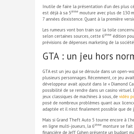
Inutile de faire la présentation d’un des plus c
ième
est déjà à sa 5
mouture avec plus de 130 mi
7 années d’existence. Quant à la première versi
Les rumeurs vont bon train sur la toile concerna
ième
selon certaines sources, cette 6
édition pou
prévisions de dépenses marketing de la société
GTA : un jeu hors nor
GTA est un jeu qui se déroule dans un open-wo
plusieurs personnages. Récemment, ce jeu avait f
développeur avait ajouté dans le « Diamond Ca
possibilité de se rendre dans un casino virtuel. 
jeux classiques de machines à sous, de
vidéo p
posé de nombreux problèmes quant aux licences 
adaptée et il n’est finalement possible que de 
Mais si Grand Theft Auto 5 tourne encore à l’h
ième
en ligne multi-joueurs, la 6
monture se fait 
financière de Jeff Cohen présente un budget m