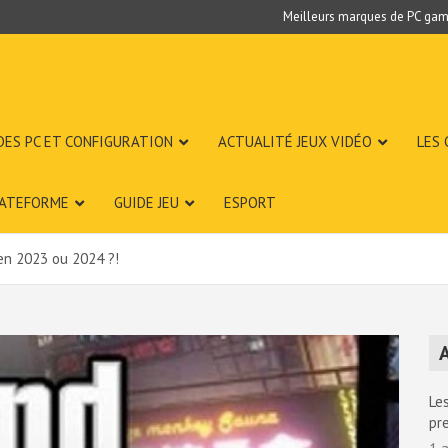
Meilleurs marques de PC gam
DES PC ET CONFIGURATION
ACTUALITÉ JEUX VIDÉO
LES
LATEFORME
GUIDE JEU
ESPORT
 en 2023 ou 2024 ?!
A
Les
pr