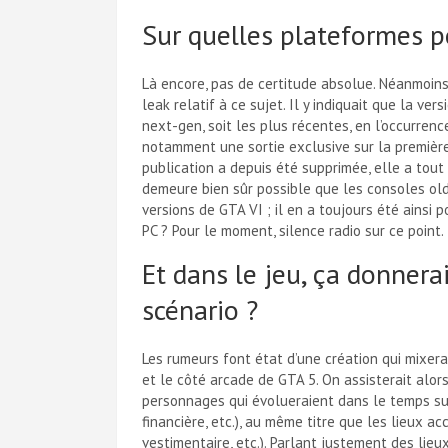
Sur quelles plateformes p
Là encore, pas de certitude absolue. Néanmoins,
leak relatif à ce sujet. Il y indiquait que la 
next-gen, soit les plus récentes, en l’occurren
notamment une sortie exclusive sur la premièr
publication a depuis été supprimée, elle a tout
demeure bien sûr possible que les consoles old
versions de GTA VI ; il en a toujours été ainsi 
PC ? Pour le moment, silence radio sur ce point.
Et dans le jeu, ça donnera
scénario ?
Les rumeurs font état d’une création qui mixer
et le côté arcade de GTA 5. On assisterait alor
personnages qui évolueraient dans le temps sur
financière, etc.), au même titre que les lieux ac
vestimentaire, etc.). Parlant justement des lieux