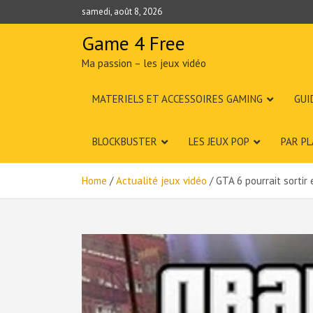
Skip
samedi, août 8, 2026
to
content
Game 4 Free
Ma passion – les jeux vidéo
MATERIELS ET ACCESSOIRES GAMING
GUI
BLOCKBUSTER
LES JEUX POP
PAR P
Home
Actualité jeux vidéo
GTA 6 pourrait sortir