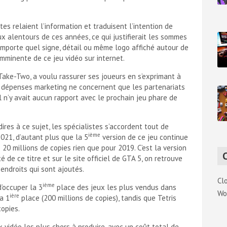
tes relaient l’information et traduisent l’intention de
x alentours de ces années, ce qui justifierait les sommes
’importe quel signe, détail ou même logo affiché autour de
imminente de ce jeu vidéo sur internet.
Take-Two, a voulu rassurer ses joueurs en s’exprimant à
e dépenses marketing ne concernent que les partenariats
l n’y avait aucun rapport avec le prochain jeu phare de
ires à ce sujet, les spécialistes s’accordent tout de
ième
021, d’autant plus que la 5
version de ce jeu continue
20 millions de copies rien que pour 2019. C’est la version
é de ce titre et sur le site officiel de GTA 5, on retrouve
ndroits qui sont ajoutés.
Cl
ième
d’occuper la 3
place des jeux les plus vendus dans
Wo
ière
la 1
place (200 millions de copies), tandis que Tetris
opies.
 vidéo les plus chers à produire, avec un coût total de