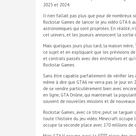
2023 et 2024.
Il n’en fallait pas plus que pour de nombreux si
Rockstar Games de lancer le jeu vidéo GTA 6 au
astronomiques qui sont projetées. En réalité, n
cet univers, et les joueurs annoncent la sortie 
Mais quelques jours plus tard, la maison mère, 
ce sujet et en expliquant que les prévisions d
et contrats passés avec des entreprises et qu’i
Rockstar Games.
Sans être capable parfaitement de vérifier les d
même à dire que GTA6 ne verra pas le jour en 2
de se vendre particulièrement bien avec encore 
en ligne, GTA Online, qui maintenait la popularit
souvent de nouvelles missions et de nouveaux e
Rockstar Games, avec ce titre, peut se targuer 
toute l’histoire du jeu vidéo. Minecraft occupe 
occupe la seconde place avec 170 millions de c
ième
Mais GTA V occupe aussi la 3
place des jeux