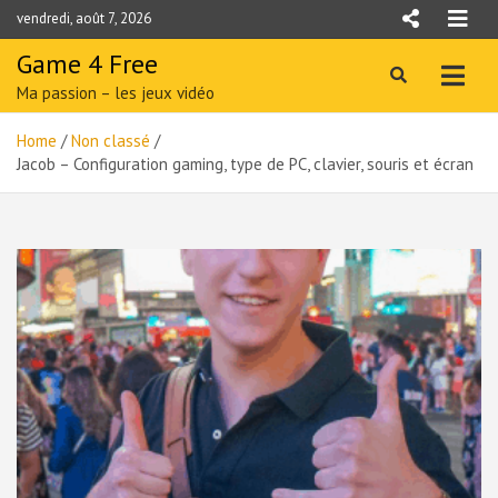
Skip
vendredi, août 7, 2026
to
content
Game 4 Free
Ma passion – les jeux vidéo
Home
Non classé
Jacob – Configuration gaming, type de PC, clavier, souris et écran