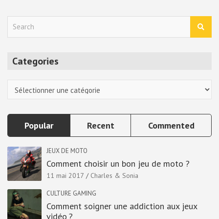
S
e
a
r
Categories
c
h
Categories
Popular
Recent
Commented
JEUX DE MOTO
Comment choisir un bon jeu de moto ?
11 mai 2017
Charles & Sonia
CULTURE GAMING
Comment soigner une addiction aux jeux
vidéo ?