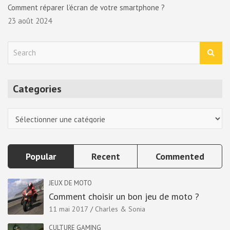
Comment réparer l’écran de votre smartphone ?
23 août 2024
S
e
a
r
Categories
c
h
Categories
Popular
Recent
Commented
JEUX DE MOTO
Comment choisir un bon jeu de moto ?
11 mai 2017
Charles & Sonia
CULTURE GAMING