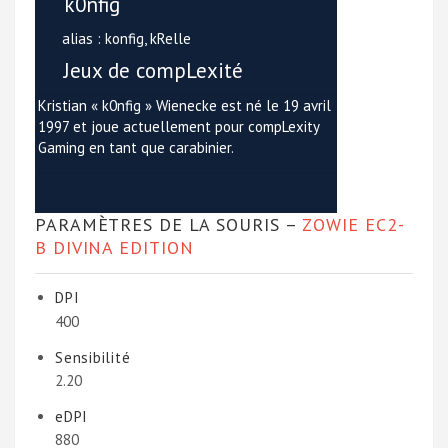
k0nfig
alias : konfig, kRelle
Jeux de compLexité
Kristian « k0nfig » Wienecke est né le 19 avril
1997 et joue actuellement pour compLexity
Gaming en tant que carabinier.
PARAMÈTRES DE LA SOURIS –
ZOWIE EC2-
B DIVINA EDITION
DPI
400
Sensibilité
2.20
eDPI
880