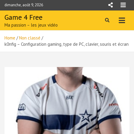
Skip
dimanche, août 9, 2026
to
content
Game 4 Free
Ma passion – les jeux vidéo
Home
Non classé
k0nfig – Configuration gaming, type de PC, clavier, souris et écran