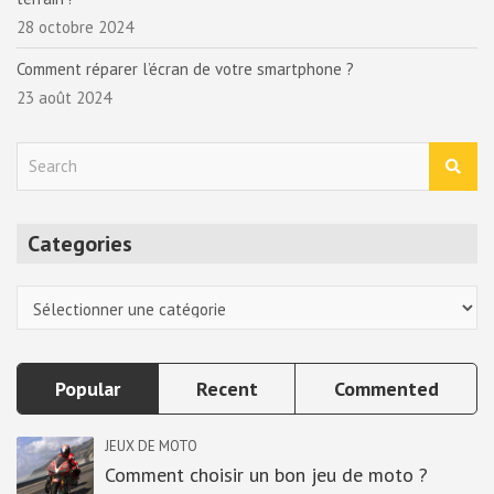
28 octobre 2024
Comment réparer l’écran de votre smartphone ?
23 août 2024
S
e
a
r
Categories
c
h
Categories
Popular
Recent
Commented
JEUX DE MOTO
Comment choisir un bon jeu de moto ?