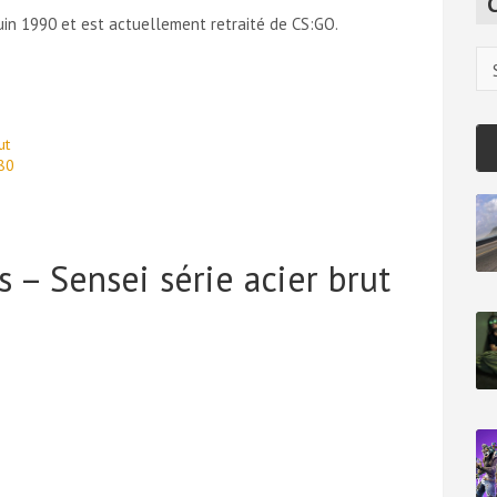
c
n 1990 et est actuellement retraité de CS:GO.
h
Ca
ut
80
 – Sensei série acier brut