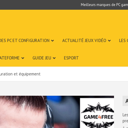
Meilleurs marques de PC gam
DES PC ET CONFIGURATION
ACTUALITÉ JEUX VIDÉO
LES
LATEFORME
GUIDE JEU
ESPORT
guration et équipement
A
Les
pr