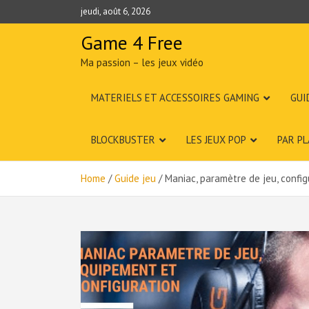
Skip
jeudi, août 6, 2026
to
content
Game 4 Free
Ma passion – les jeux vidéo
MATERIELS ET ACCESSOIRES GAMING
GUI
BLOCKBUSTER
LES JEUX POP
PAR P
Home
Guide jeu
Maniac, paramètre de jeu, confi