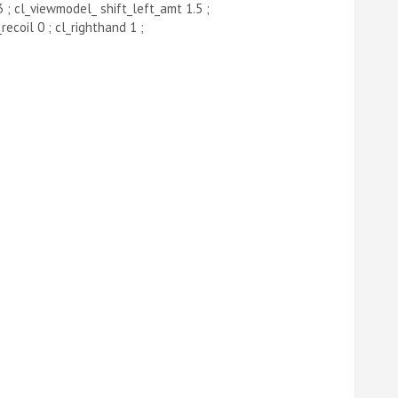
; cl_viewmodel_ shift_left_amt 1.5 ;
ecoil 0 ; cl_righthand 1 ;