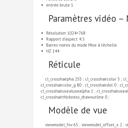
entrée brute 1
Paramètres vidéo – 
Résolution 1024×768
Rapport d’aspect 4:3
Barres noires du mode Mise à l’échelle
HZ 144
Réticule
cl_crosshairpha 255 ; cl_crosshaircolor 5 ; cl_
cl_crosshaircolor_g 80 ; cl_crosshairdot 0 ; cl_c
cl_crosshairusealusealpha 1 ; cl_crosshairuseal
cl_crosshairthickness_drawoutline 0 ;
Modèle de vue
viewmodel_fov 65 ; viewmodel_offset_x 2 ; vi