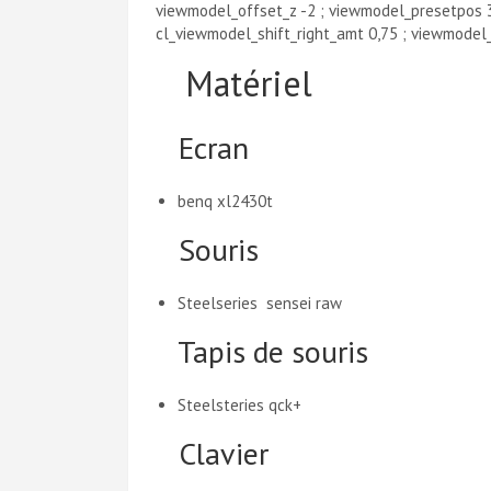
viewmodel_offset_z -2 ; viewmodel_presetpos 3 
cl_viewmodel_shift_right_amt 0,75 ; viewmodel_r
Matériel
Ecran
benq xl2430t
Souris
Steelseries sensei raw
Tapis de souris
Steelsteries qck+
Clavier