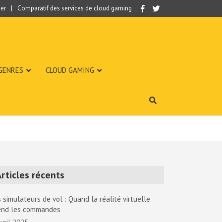
er
Comparatif des services de cloud gaming
 GENRES
CLOUD GAMING
rticles récents
 simulateurs de vol : Quand la réalité virtuelle
end les commandes