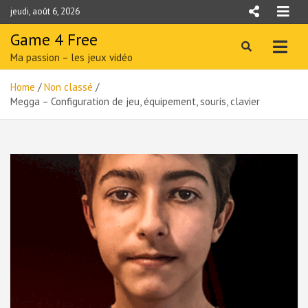
Skip
jeudi, août 6, 2026
to
content
Game 4 Free
Ma passion – les jeux vidéo
Home
Non classé
Megga – Configuration de jeu, équipement, souris, clavier