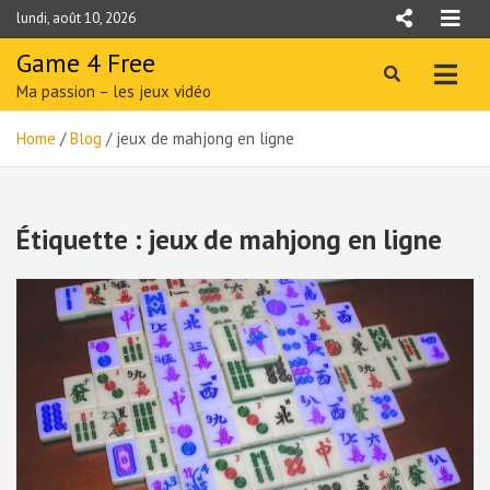
Skip
lundi, août 10, 2026
to
content
Game 4 Free
Ma passion – les jeux vidéo
Home
Blog
jeux de mahjong en ligne
Étiquette :
jeux de mahjong en ligne