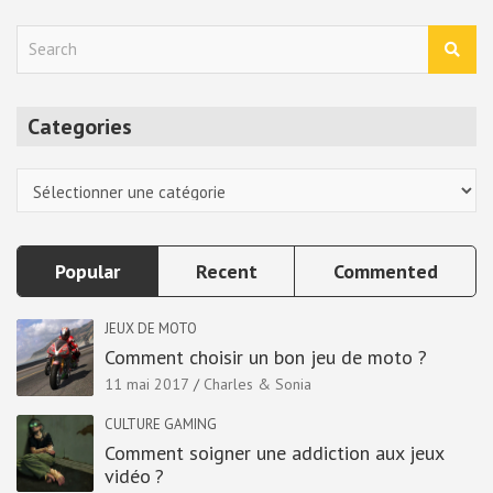
S
e
a
r
Categories
c
h
Categories
Popular
Recent
Commented
JEUX DE MOTO
Comment choisir un bon jeu de moto ?
11 mai 2017
Charles & Sonia
CULTURE GAMING
Comment soigner une addiction aux jeux
vidéo ?