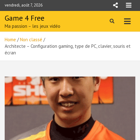
Skip
vendredi, août 7, 2026
to
content
Game 4 Free
Ma passion – les jeux vidéo
Home
Non classé
Architecte – Configuration gaming, type de PC, clavier, souris et
écran