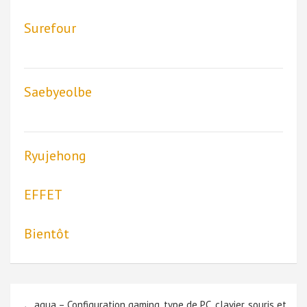
Surefour
Saebyeolbe
Ryujehong
EFFET
Bientôt
Navigation
aqua – Configuration gaming, type de PC, clavier, souris et