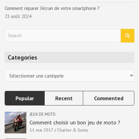
Comment réparer l’écran de votre smartphone ?
23 août 2024
S
e
a
r
Categories
c
h
Categories
Popular
Recent
Commented
JEUX DE MOTO
Comment choisir un bon jeu de moto ?
11 mai 2017
Charles & Sonia