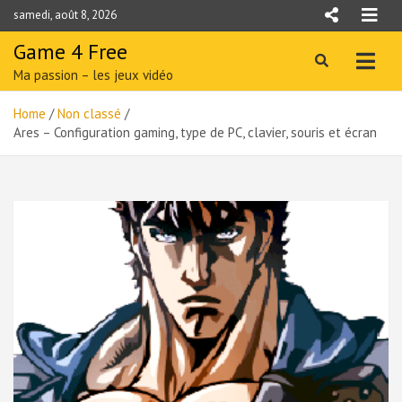
Skip
samedi, août 8, 2026
to
content
Game 4 Free
Ma passion – les jeux vidéo
Home
Non classé
Ares – Configuration gaming, type de PC, clavier, souris et écran