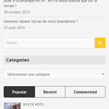
Jouer à la pétanque en VR : est-ce aussi réaliste que sur le
terrain ?
28 octobre 2024
Comment réparer l’écran de votre smartphone ?
23 août 2024
S
e
a
r
Categories
c
h
Categories
Popular
Recent
Commented
JEUX DE MOTO