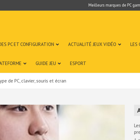
Meilleurs marques de PC gam
DES PC ET CONFIGURATION
ACTUALITÉ JEUX VIDÉO
LES
LATEFORME
GUIDE JEU
ESPORT
ype de PC, clavier, souris et écran
A
Les
pr