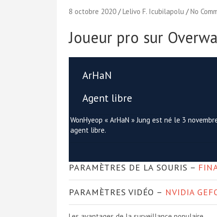
8 octobre 2020
Lelivo F. Icubilapolu
No Com
Joueur pro sur Overw
ArHaN
Agent libre
WonHyeop « ArHaN » Jung est né le 3 novembr
agent libre.
PARAMÈTRES DE LA SOURIS –
FIN
PARAMÈTRES VIDÉO –
NVIDIA GEF
Les avantages de la surveillance populaire