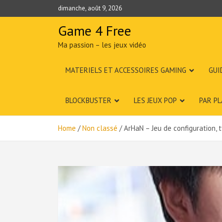
Skip
dimanche, août 9, 2026
to
content
Game 4 Free
Ma passion – les jeux vidéo
MATERIELS ET ACCESSOIRES GAMING
GUI
BLOCKBUSTER
LES JEUX POP
PAR P
Home
Non classé
ArHaN – Jeu de configuration, t