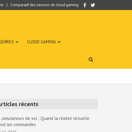
er
Comparatif des services de cloud gaming
 GENRES
CLOUD GAMING
rticles récents
 simulateurs de vol : Quand la réalité virtuelle
end les commandes