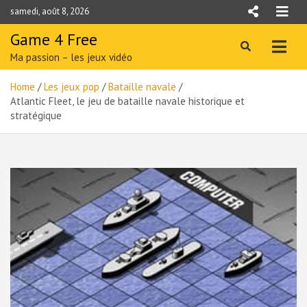
Skip
samedi, août 8, 2026
to
content
Game 4 Free
Ma passion – les jeux vidéo
Home
Les jeux pop
Bataille navale
Atlantic Fleet, le jeu de bataille navale historique et
stratégique