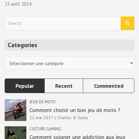
23 août 2024
S
e
a
r
Categories
c
h
Categories
Popular
Recent
Commented
JEUX DE MOTO
Comment choisir un bon jeu de moto ?
11 mai 2017
Charles & Sonia
CULTURE GAMING
Comment soigner une addiction aux jeux