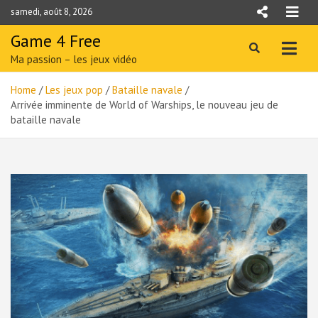
Skip
samedi, août 8, 2026
to
content
Game 4 Free
Ma passion – les jeux vidéo
Home
Les jeux pop
Bataille navale
Arrivée imminente de World of Warships, le nouveau jeu de
bataille navale