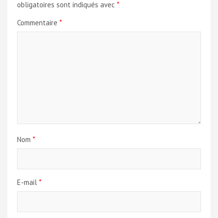
obligatoires sont indiqués avec
*
Commentaire
*
Nom
*
E-mail
*