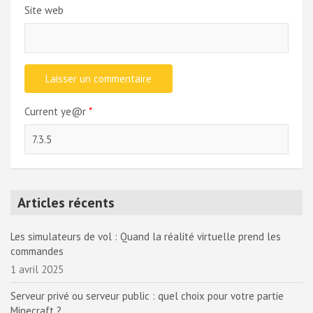
Site web
Current ye@r
*
Articles récents
Les simulateurs de vol : Quand la réalité virtuelle prend les
commandes
1 avril 2025
Serveur privé ou serveur public : quel choix pour votre partie
Minecraft ?