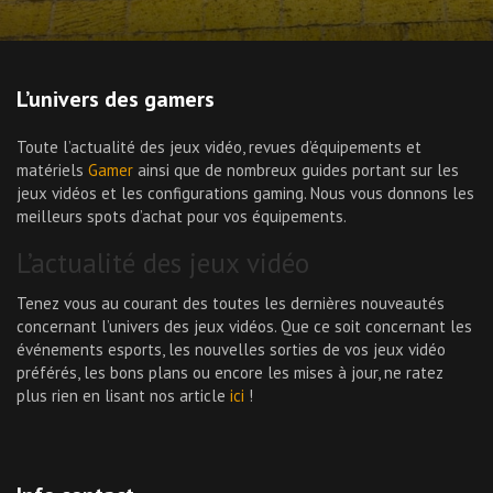
L’univers des gamers
Toute l’actualité des jeux vidéo, revues d’équipements et
matériels
Gamer
ainsi que de nombreux guides portant sur les
jeux vidéos et les configurations gaming. Nous vous donnons les
meilleurs spots d’achat pour vos équipements.
L’actualité des jeux vidéo
Tenez vous au courant des toutes les dernières nouveautés
concernant l’univers des jeux vidéos. Que ce soit concernant les
événements esports, les nouvelles sorties de vos jeux vidéo
préférés, les bons plans ou encore les mises à jour, ne ratez
plus rien en lisant nos article
ici
!