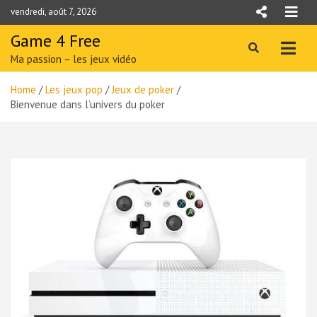
Skip
vendredi, août 7, 2026
to
content
Game 4 Free
Ma passion – les jeux vidéo
Home
Les jeux pop
Jeux de poker
Bienvenue dans l’univers du poker