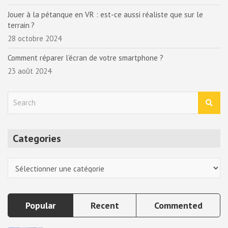
Jouer à la pétanque en VR : est-ce aussi réaliste que sur le
terrain ?
28 octobre 2024
Comment réparer l’écran de votre smartphone ?
23 août 2024
S
e
a
r
Categories
c
h
Categories
Popular
Recent
Commented