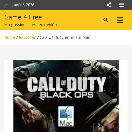
Skip
jeudi, août 6, 2026
to
content
Game 4 Free
Ma passion – les jeux vidéo
Home
Jeux Mac
Call Of Duty, enfin sur Mac