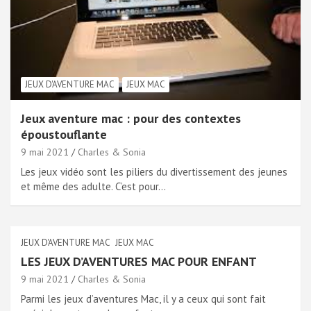
JEUX D'AVENTURE MAC
JEUX MAC
Jeux aventure mac : pour des contextes
époustouflante
9 mai 2021
Charles & Sonia
Les jeux vidéo sont les piliers du divertissement des jeunes
et même des adulte. C’est pour…
JEUX D'AVENTURE MAC
JEUX MAC
LES JEUX D’AVENTURES MAC POUR ENFANT
9 mai 2021
Charles & Sonia
Parmi les jeux d’aventures Mac, il y a ceux qui sont fait