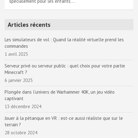
spécialement pour les enfants.…
Articles récents
Les simulateurs de vol : Quand la réalité virtuelle prend les
commandes
1 avril 2025
Serveur privé ou serveur public : quel choix pour votre partie
Minecraft ?
6 janvier 2025
Plongée dans l’univers de Warhammer 40K, un jeu vidéo
captivant
13 décembre 2024
Jouer à la pétanque en VR : est-ce aussi réaliste que sur le
terrain ?
28 octobre 2024