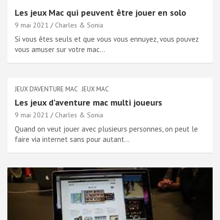
Les jeux Mac qui peuvent être jouer en solo
9 mai 2021
Charles & Sonia
Si vous êtes seuls et que vous vous ennuyez, vous pouvez
vous amuser sur votre mac…
JEUX D'AVENTURE MAC
JEUX MAC
Les jeux d’aventure mac multi joueurs
9 mai 2021
Charles & Sonia
Quand on veut jouer avec plusieurs personnes, on peut le
faire via internet sans pour autant…